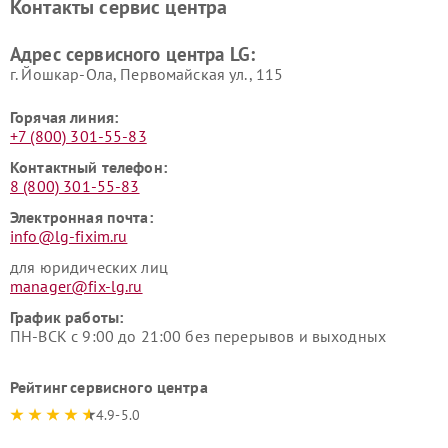
Контакты сервис центра
Ремонт морозильных камер
Ремонт вертикальных
LG
пылесосов LG
Адрес сервисного центра LG:
г. Йошкар-Ола, Первомайская ул., 115
Горячая линия:
+7 (800) 301-55-83
Контактный телефон:
8 (800) 301-55-83
Электронная почта:
info@lg-fixim.ru
для юридических лиц
manager@fix-lg.ru
График работы:
ПН-ВСК с 9:00 до 21:00 без перерывов и выходных
Рейтинг сервисного центра
4.9-5.0