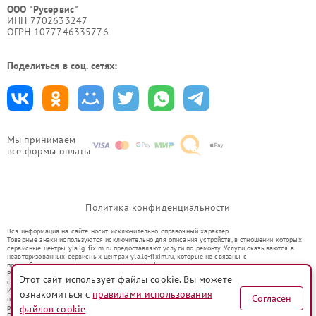
ООО "Русервис"
ИНН 7702633247
ОГРН 1077746335776
Поделиться в соц. сетях:
Мы принимаем
все формы оплаты
Политика конфиденциальности
Вся информация на сайте носит исключительно справочный характер.
Товарные знаки используются исключительно для описания устройств, в отношении которых
сервисные центры yla.lg-fixim.ru предоставляют услуги по ремонту. Услуги оказываются в
неавторизованных сервисных центрах yla.lg-fixim.ru, которые не связаны с
правообладателями товарных знаков или их официальными представителями.
Ремонт осуществляется для устройств, уже введенных в гражданский оборот в соответствии
Этот сайт использует файлы cookie. Вы можете
со статьей 1487 ГК РФ.
Использование товарных знаков не преследует цели индивидуализации услуг или введения
ознакомиться с
правилами использования
Согласен
потребителей в заблуждение, а служит для информирования о предоставляемых услугах по
ремонту техники указанных брендов.
файлов cookie
Представленная на сайте информация не является публичной офертой, определяемой