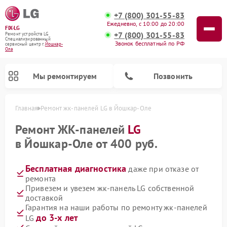
+7 (800) 301-55-83
Ежедневно, с 10:00 до 20:00
FIX-LG
+7 (800) 301-55-83
Ремонт устройств LG
Специализированный
Звонок бесплатный по РФ
cервисный центр г.
Йошкар-
Ола
Мы ремонтируем
Позвонить
Главная
Ремонт жк-панелей LG в Йошкар-Оле
Ремонт ЖК-панелей
LG
в Йошкар-Оле от 400 руб.
Бесплатная диагностика
даже при отказе от
ремонта
Привезем и увезем жк-панель LG собственной
доставкой
Гарантия на наши работы по ремонту жк-панелей
Ремонт портативных акустик LG
Ремонт портативных колонок LG
Ремонт домашних кинотеатров LG
Ремонт посудомоечных машин LG
Ремонт микроволновых печей LG
Ремонт камер видеонаблюдения LG
Ремонт вертикальных пылесосов LG
Ремонт интерактивных панелей LG
Ремонт музыкальных центров LG
до 3-х лет
LG