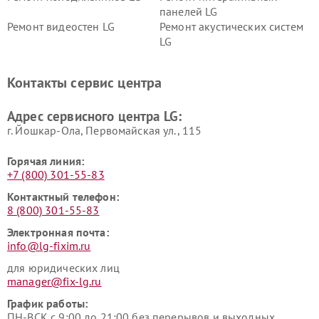
панелей LG
Ремонт видеостен LG
Ремонт акустических систем
LG
Ремонт портативных акустик
Ремонт камер
LG
видеонаблюдения LG
Контакты сервис центра
Ремонт морозильных камер
Ремонт вертикальных
LG
пылесосов LG
Адрес сервисного центра LG:
г. Йошкар-Ола, Первомайская ул., 115
Горячая линия:
+7 (800) 301-55-83
Контактный телефон:
8 (800) 301-55-83
Электронная почта:
info@lg-fixim.ru
для юридических лиц
manager@fix-lg.ru
График работы:
ПН-ВСК с 9:00 до 21:00 без перерывов и выходных