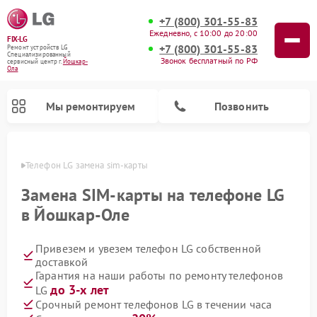
+7 (800) 301-55-83
Ежедневно, с 10:00 до 20:00
FIX-LG
+7 (800) 301-55-83
Ремонт устройств LG
Специализированный
Звонок бесплатный по РФ
cервисный центр г.
Йошкар-
Ола
Мы ремонтируем
Позвонить
р-Оле
Телефон LG замена sim-карты
Замена SIM-карты на телефоне LG
в Йошкар-Оле
Привезем и увезем телефон LG собственной
доставкой
Гарантия на наши работы по ремонту телефонов
до 3-х лет
LG
Ремонт камер видеонаблюдения LG
Ремонт вертикальных пылесосов LG
Ремонт интерактивных панелей LG
Ремонт портативных колонок LG
Ремонт домашних кинотеатров LG
Ремонт посудомоечных машин LG
Ремонт микроволновых печей LG
Ремонт портативных акустик LG
Ремонт музыкальных центров LG
Срочный ремонт телефонов LG в течении часа