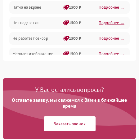
Пятна на экране
1500 ₽
Подробнее →
Проблемы с питанием, зарядкой и аккумулятором
Нет подсветки
1500 ₽
Подробнее →
Проблемы с работой системы, корпусом и другие
Не работает сенсор
1500 ₽
Подробнее →
Мерцает изображение
1500 ₽
Подробнее →
Не работает 3D Touch
2400 ₽
Подробнее →
Не работает Face ID
4000 ₽
Подробнее →
У Вас остались вопросы?
Оставьте заявку, мы свяжемся с Вами в ближайшее
время
Заказать звонок