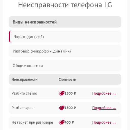
Неисправности телефона LG
Виды неисправностей
Экран (дисплей)
Разговор (микрофон, динамик)
Общие поломки
Неисправности
Стоимость
Проблемы связи
Разбито стекло
1500 ₽
Подробнее →
Камеры
Разбит экран
1500 ₽
Подробнее →
Проблемы с дисплеем и сенсором
Не гаснет при разговоре
400 ₽
Подробнее →
Зарядка