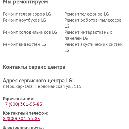
Мы ремонтируем
Ремонт телевизоров LG
Ремонт телефонов LG
Ремонт ноутбуков LG
Ремонт роботов-пылесосов
LG
Ремонт холодильников LG
Ремонт интерактивных
панелей LG
Ремонт видеостен LG
Ремонт акустических систем
LG
Ремонт портативных акустик
Ремонт камер
LG
видеонаблюдения LG
Контакты сервис центра
Ремонт морозильных камер
Ремонт вертикальных
LG
пылесосов LG
Адрес сервисного центра LG:
г. Йошкар-Ола, Первомайская ул., 115
Горячая линия:
+7 (800) 301-55-83
Контактный телефон:
8 (800) 301-55-83
Электронная почта: