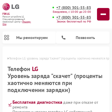
+7 (800) 301-55-83
Ежедневно, с 10:00 до 20:00
FIX-LG
+7 (800) 301-55-83
Ремонт устройств LG
Специализированный
Звонок бесплатный по РФ
cервисный центр г.
Йошкар-
Ола
Мы ремонтируем
Позвонить
р-Оле
Телефон LG уровень заряда "скачет" (проценты хаотично меняются пр
Телефон
LG
Уровень заряда "скачет" (проценты
хаотично меняются при
подключении зарядки)
Бесплатная диагностика
даже при отказе от
Ремонт камер видеонаблюдения LG
Ремонт вертикальных пылесосов LG
Ремонт интерактивных панелей LG
Ремонт портативных колонок LG
Ремонт домашних кинотеатров LG
Ремонт посудомоечных машин LG
Ремонт микроволновых печей LG
Ремонт портативных акустик LG
Ремонт музыкальных центров LG
ремонта
Привезем и увезем телефон LG собственной