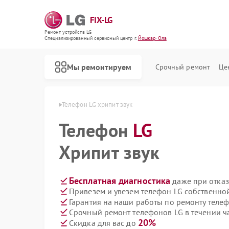
FIX-LG
Ремонт устройств LG
Специализированный cервисный центр г.
Йошкар-Ола
Мы ремонтируем
Срочный ремонт
Це
ов LG в Йошкар-Оле
Телефон LG хрипит звук
Телефон
LG
Хрипит звук
Бесплатная диагностика
даже при отказ
Привезем и увезем телефон LG собственно
Гарантия на наши работы по ремонту теле
Срочный ремонт телефонов LG в течении ч
20%
Скидка для вас до
Ремонт роботов-пылесосов LG
Ремонт интерактивных панелей LG
Ремонт акустических систем LG
Ремонт портативных акустик LG
Ремонт камер видеонаблюдения LG
Ремонт морозильных камер LG
Ремонт вертикальных пылесосов LG
Ремонт портативных колонок LG
Ремонт музыкальных центров LG
Ремонт домашних кинотеатров LG
Ремонт холодильных камер LG
Ремонт посудомоечных машин LG
Ремонт микроволновых печей LG