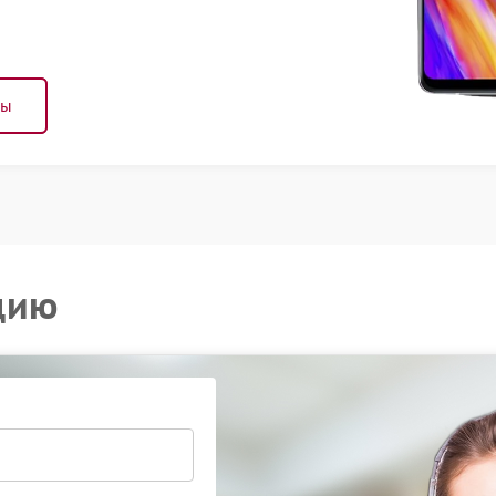
ны
цию