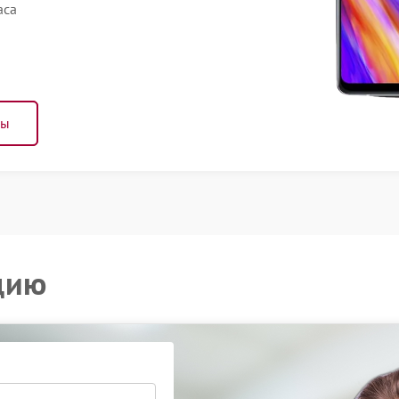
аса
ны
цию