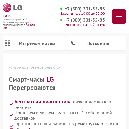
+7 (800) 301-55-83
Ежедневно, с 10:00 до 20:00
FIX-LG
+7 (800) 301-55-83
Ремонт устройств LG
Специализированный
Звонок бесплатный по РФ
cервисный центр г.
Йошкар-
Ола
Мы ремонтируем
Позвонить
р-Оле
Смарт-часы LG перегреваются
Смарт-часы
LG
Перегреваются
Бесплатная диагностика
даже при отказе от
ремонта
Привезем и увезем смарт-часы LG собственной
доставкой
Ремонт портативных акустик LG
Ремонт музыкальных центров LG
Ремонт посудомоечных машин LG
Ремонт микроволновых печей LG
Ремонт камер видеонаблюдения LG
Ремонт вертикальных пылесосов LG
Ремонт интерактивных панелей LG
Ремонт портативных колонок LG
Ремонт домашних кинотеатров LG
Гарантия на наши работы по ремонту смарт-часов