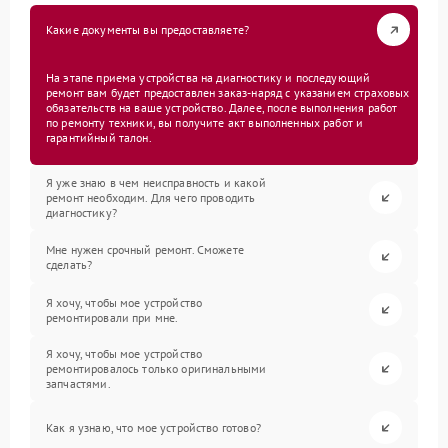
Какие документы вы предоставляете?
На этапе приема устройства на диагностику и последующий
ремонт вам будет предоставлен заказ-наряд с указанием страховых
обязательств на ваше устройство. Далее, после выполнения работ
по ремонту техники, вы получите акт выполненных работ и
гарантийный талон.
Я уже знаю в чем неисправность и какой
ремонт необходим. Для чего проводить
диагностику?
Мне нужен срочный ремонт. Сможете
сделать?
Я хочу, чтобы мое устройство
ремонтировали при мне.
Я хочу, чтобы мое устройство
ремонтировалось только оригинальными
запчастями.
Как я узнаю, что мое устройство готово?