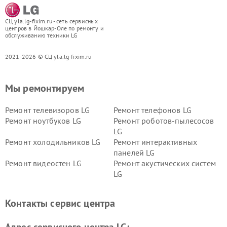
СЦ yla.lg-fixim.ru - сеть сервисных
центров в Йошкар-Оле по ремонту и
обслуживанию техники LG
2021-2026 © СЦ yla.lg-fixim.ru
Мы ремонтируем
Ремонт телевизоров LG
Ремонт телефонов LG
Ремонт ноутбуков LG
Ремонт роботов-пылесосов
LG
Ремонт холодильников LG
Ремонт интерактивных
панелей LG
Ремонт видеостен LG
Ремонт акустических систем
LG
Ремонт портативных акустик
Ремонт камер
LG
видеонаблюдения LG
Контакты сервис центра
Ремонт морозильных камер
Ремонт вертикальных
LG
пылесосов LG