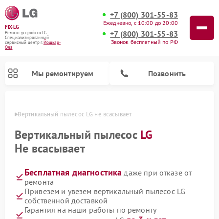
+7 (800) 301-55-83
Ежедневно, с 10:00 до 20:00
FIX-LG
+7 (800) 301-55-83
Ремонт устройств LG
Специализированный
Звонок бесплатный по РФ
cервисный центр г.
Йошкар-
Ола
Мы ремонтируем
Позвонить
р-Оле
Вертикальный пылесос LG не всасывает
Вертикальный пылесос
LG
Не всасывает
Бесплатная диагностика
даже при отказе от
ремонта
Привезем и увезем вертикальный пылесос LG
собственной доставкой
Ремонт портативных акустик LG
Ремонт портативных колонок LG
Ремонт домашних кинотеатров LG
Ремонт посудомоечных машин LG
Ремонт микроволновых печей LG
Ремонт камер видеонаблюдения LG
Ремонт интерактивных панелей LG
Ремонт музыкальных центров LG
Гарантия на наши работы по ремонту