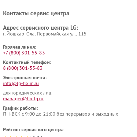
Ремонт портативных акустик
Ремонт камер
LG
видеонаблюдения LG
Контакты сервис центра
Ремонт морозильных камер
Ремонт вертикальных
LG
пылесосов LG
Адрес сервисного центра LG:
г. Йошкар-Ола, Первомайская ул., 115
Горячая линия:
+7 (800) 301-55-83
Контактный телефон:
8 (800) 301-55-83
Электронная почта:
info@lg-fixim.ru
для юридических лиц
manager@fix-lg.ru
График работы:
ПН-ВСК с 9:00 до 21:00 без перерывов и выходных
Рейтинг сервисного центра