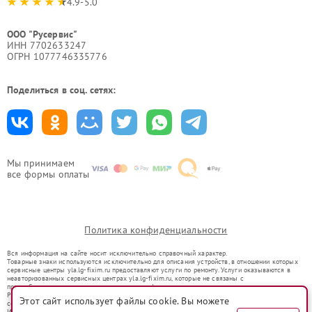
4.9-5.0
ООО "Русервис"
ИНН 7702633247
ОГРН 1077746335776
Поделиться в соц. сетях:
Мы принимаем
все формы оплаты
Политика конфиденциальности
Вся информация на сайте носит исключительно справочный характер.
Товарные знаки используются исключительно для описания устройств, в отношении которых
сервисные центры yla.lg-fixim.ru предоставляют услуги по ремонту. Услуги оказываются в
неавторизованных сервисных центрах yla.lg-fixim.ru, которые не связаны с
правообладателями товарных знаков или их официальными представителями.
Ремонт осуществляется для устройств, уже введенных в гражданский оборот в соответствии
Этот сайт использует файлы cookie. Вы можете
со статьей 1487 ГК РФ.
Использование товарных знаков не преследует цели индивидуализации услуг или введения