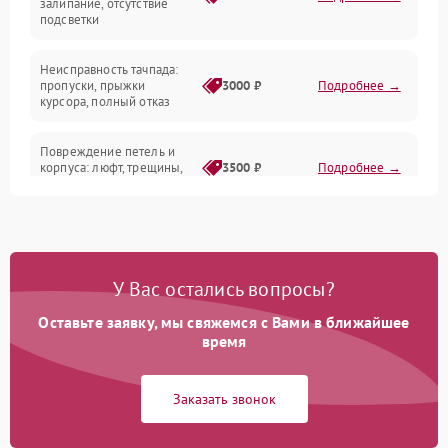
залипание, отсутствие
подсветки
Батарея
Неисправность тачпада:
Сеть и интернет
пропуски, прыжки
3000 ₽
Подробнее →
курсора, полный отказ
Система охлаждения
Повреждение петель и
корпуса: люфт, трещины,
3500 ₽
Подробнее →
деформация
Проблемы аккумулятора:
быстрая разрядка,
2500 ₽
Подробнее →
невозможность зарядки,
вздутие
У Вас остались вопросы?
Оставьте заявку, мы свяжемся с Вами в ближайшее
Неисправность зарядного
время
устройства или разъёма
2000 ₽
Подробнее →
питания
Заказать звонок
Перегрев из‑за пыли,
износа термопасты или
2500 ₽
Подробнее →
неисправности кулера