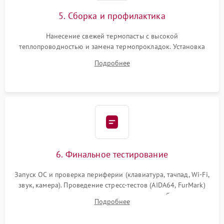
5. Сборка и профилактика
Нанесение свежей термопасты с высокой
теплопроводностью и замена термопрокладок. Установка
системы охлаждения, подключение всех внутренних
Подробнее
шлейфов, модулей памяти и накопителей. Предварительная
сборка корпуса.
6. Финальное тестирование
Запуск ОС и проверка периферии (клавиатура, тачпад, Wi-Fi,
звук, камера). Проведение стресс-тестов (AIDA64, FurMark)
для контроля температурного режима и стабильности
Подробнее
системы под пиковой нагрузкой.