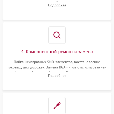
дежурных напряжений. Проверка цепей питания,
Подробнее
мультиконтроллера, процессора и видеочипа.
4. Компонентный ремонт и замена
Пайка неисправных SMD-элементов, восстановление
токоведущих дорожек. Замена BGA-чипов с использованием
инфракрасной паяльной станции. Прошивка микросхемы
Подробнее
BIOS или замена поврежденных портов USB