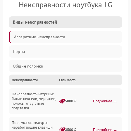
Неисправности ноутбука LG
Виды неисправностей
Аппаратные неисправности
Порты
Общие поломки
Неисправности
Стоимость
Устройства
Неисправность матрицы:
Программные ошибки
битые пиксели, мерцание,
5000 ₽
Подробнее →
полосы, отсутствие
подсветки
Электрические и системные сбои
Поломка клавиатуры:
Интерфейсные проблемы
неработающие клавиши,
2500 ₽
Подробнее →