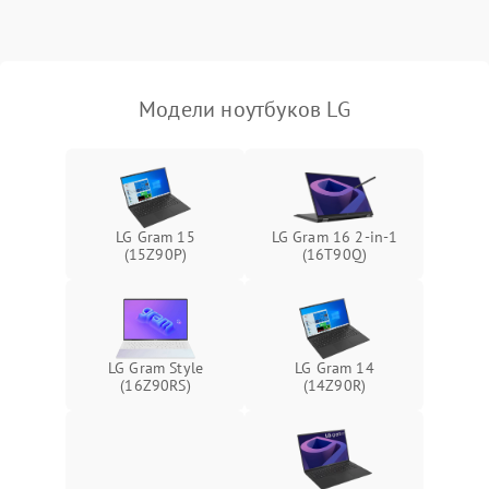
Выход из строя SSD или
HDD: медленная загрузка,
3000 ₽
Подробнее →
ошибки чтения,
пропадание диска
Модели ноутбуков LG
Неисправность
оперативной памяти:
2000 ₽
Подробнее →
вылеты приложений,
синие экраны
LG Gram 15
LG Gram 16 2-in-1
(15Z90P)
(16T90Q)
Проблемы Wi‑Fi или
2500 ₽
Подробнее →
Bluetooth модулей
LG Gram Style
LG Gram 14
(16Z90RS)
(14Z90R)