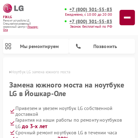
+7 (800) 301-55-83
Ежедневно, с 10:00 до 20:00
FIX-LG
+7 (800) 301-55-83
Ремонт устройств LG
Специализированный
Звонок бесплатный по РФ
cервисный центр г.
Йошкар-
Ола
Мы ремонтируем
Позвонить
р-Оле
Ноутбук LG замена южного моста
Замена южного моста на ноутбуке
LG в Йошкар-Оле
Привезем и увезем ноутбук LG собственной
доставкой
Гарантия на наши работы по ремонту ноутбуков
до 3-х лет
LG
Ремонт камер видеонаблюдения LG
Ремонт вертикальных пылесосов LG
Ремонт интерактивных панелей LG
Ремонт портативных колонок LG
Ремонт домашних кинотеатров LG
Ремонт посудомоечных машин LG
Ремонт микроволновых печей LG
Ремонт портативных акустик LG
Ремонт музыкальных центров LG
Срочный ремонт ноутбуков LG в течении часа