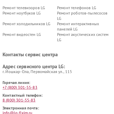
Ремонт телевизоров LG
Ремонт телефонов LG
Ремонт ноутбуков LG
Ремонт роботов-пылесосов
LG
Ремонт холодильников LG
Ремонт интерактивных
панелей LG
Ремонт видеостен LG
Ремонт акустических систем
LG
Ремонт портативных акустик
Ремонт камер
LG
видеонаблюдения LG
Контакты сервис центра
Ремонт морозильных камер
Ремонт вертикальных
LG
пылесосов LG
Адрес сервисного центра LG:
г. Йошкар-Ола, Первомайская ул., 115
Горячая линия:
+7 (800) 301-55-83
Контактный телефон:
8 (800) 301-55-83
Электронная почта:
info@lg-fixim.ru