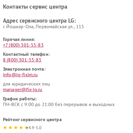
LG
видеонаблюдения LG
Контакты сервис центра
Ремонт морозильных камер
Ремонт вертикальных
LG
пылесосов LG
Адрес сервисного центра LG:
г. Йошкар-Ола, Первомайская ул., 115
Горячая линия:
+7 (800) 301-55-83
Контактный телефон:
8 (800) 301-55-83
Электронная почта:
info@lg-fixim.ru
для юридических лиц
manager@fix-lg.ru
График работы:
ПН-ВСК с 9:00 до 21:00 без перерывов и выходных
Рейтинг сервисного центра
4.9-5.0