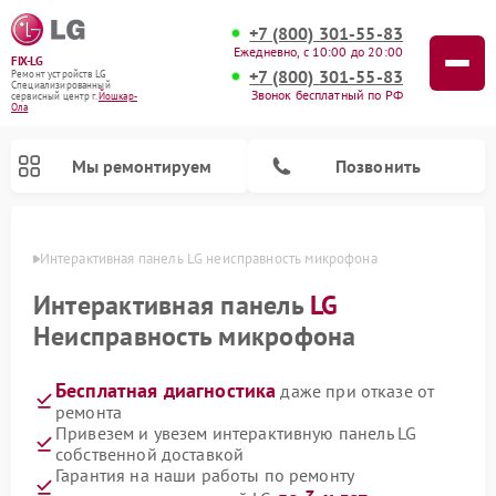
+7 (800) 301-55-83
Ежедневно, с 10:00 до 20:00
FIX-LG
+7 (800) 301-55-83
Ремонт устройств LG
Специализированный
Звонок бесплатный по РФ
cервисный центр г.
Йошкар-
Ола
Мы ремонтируем
Позвонить
р-Оле
Интерактивная панель LG неисправность микрофона
Интерактивная панель
LG
Неисправность микрофона
Бесплатная диагностика
даже при отказе от
ремонта
Привезем и увезем интерактивную панель LG
собственной доставкой
Ремонт камер видеонаблюдения LG
Ремонт вертикальных пылесосов LG
Ремонт портативных колонок LG
Ремонт домашних кинотеатров LG
Ремонт посудомоечных машин LG
Ремонт микроволновых печей LG
Ремонт портативных акустик LG
Ремонт музыкальных центров LG
Гарантия на наши работы по ремонту