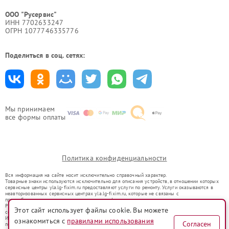
ООО "Русервис"
ИНН 7702633247
ОГРН 1077746335776
Поделиться в соц. сетях:
Мы принимаем
все формы оплаты
Политика конфиденциальности
Вся информация на сайте носит исключительно справочный характер.
Товарные знаки используются исключительно для описания устройств, в отношении которых
сервисные центры yla.lg-fixim.ru предоставляют услуги по ремонту. Услуги оказываются в
неавторизованных сервисных центрах yla.lg-fixim.ru, которые не связаны с
правообладателями товарных знаков или их официальными представителями.
Ремонт осуществляется для устройств, уже введенных в гражданский оборот в соответствии
Этот сайт использует файлы cookie. Вы можете
со статьей 1487 ГК РФ.
Использование товарных знаков не преследует цели индивидуализации услуг или введения
ознакомиться с
правилами использования
Согласен
потребителей в заблуждение, а служит для информирования о предоставляемых услугах по