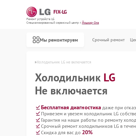
FIX-LG
Ремонт устройств LG
Специализированный cервисный центр г.
Йошкар-Ола
Мы ремонтируем
Срочный ремонт
Це
ов LG в Йошкар-Оле
Холодильник LG не включается
Холодильник
LG
Не включается
Бесплатная диагностика
даже при отказ
Привезем и увезем холодильник LG собств
Гарантия на наши работы по ремонту холо
Срочный ремонт холодильников LG в течен
20%
Скидка для вас до
Ремонт роботов-пылесосов LG
Ремонт интерактивных панелей LG
Ремонт акустических систем LG
Ремонт портативных акустик LG
Ремонт камер видеонаблюдения LG
Ремонт морозильных камер LG
Ремонт вертикальных пылесосов LG
Ремонт портативных колонок LG
Ремонт музыкальных центров LG
Ремонт домашних кинотеатров LG
Ремонт холодильных камер LG
Ремонт посудомоечных машин LG
Ремонт микроволновых печей LG