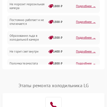
Не морозит морозильная
Дренаж
1800 ₽
Подробнее →
камера
Оттайка
Постоянно работает и не
1500 ₽
Подробнее →
отключается
Программное обеспечение
Образование льда в
1500 ₽
Подробнее →
холодильной камере
Не горит свет внутри
1400 ₽
Подробнее →
Поломка термостата
1800 ₽
Подробнее →
Не работает вентилятор
1800 ₽
Подробнее →
Этапы ремонта холодильника LG
Поломка системы No Frost
2600 ₽
Подробнее →
Образование конденсата
1800 ₽
Подробнее →
на стенках