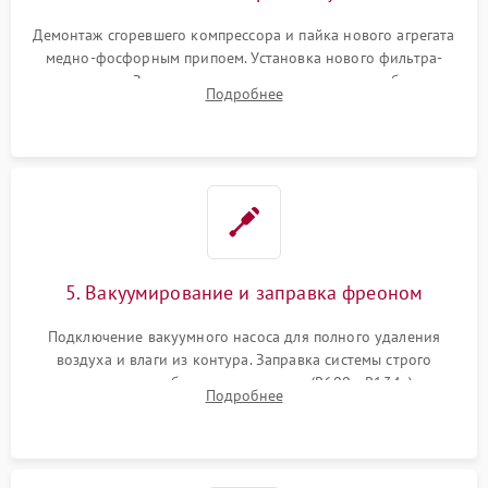
Демонтаж сгоревшего компрессора и пайка нового агрегата
медно-фосфорным припоем. Установка нового фильтра-
осушителя. Замена изношенных вентиляторов обдува,
Подробнее
сломанных заслонок или поврежденных дверных петель.
5. Вакуумирование и заправка фреоном
Подключение вакуумного насоса для полного удаления
воздуха и влаги из контура. Заправка системы строго
дозированным объемом хладагента (R600a, R134a) по
Подробнее
электронным весам. Контроль рабочего давления в системе.