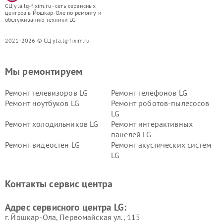
СЦ yla.lg-fixim.ru - сеть сервисных
центров в Йошкар-Оле по ремонту и
обслуживанию техники LG
2021-2026 © СЦ yla.lg-fixim.ru
Мы ремонтируем
Ремонт телевизоров LG
Ремонт телефонов LG
Ремонт ноутбуков LG
Ремонт роботов-пылесосов
LG
Ремонт холодильников LG
Ремонт интерактивных
панелей LG
Ремонт видеостен LG
Ремонт акустических систем
LG
Ремонт портативных акустик
Ремонт камер
LG
видеонаблюдения LG
Контакты сервис центра
Ремонт морозильных камер
Ремонт вертикальных
LG
пылесосов LG
Адрес сервисного центра LG:
г. Йошкар-Ола, Первомайская ул., 115