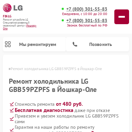
+7 (800) 301-55-83
Ежедневно, с 10:00 до 20:00
FIX-LG
+7 (800) 301-55-83
Ремонт устройств LG
Специализированный
Звонок бесплатный по РФ
cервисный центр г.
Йошкар-
Ола
Мы ремонтируем
Позвонить
р-Оле
Ремонт холодильника LG GBB59PZPFS в Йошкар-Оле
Ремонт холодильника LG
GBB59PZPFS в Йошкар-Оле
от 480 руб.
Стоимость ремонта
Бесплатная диагностика
даже при отказе
Привезем и увезем холодильник LG GBB59PZPFS
сами
Ремонт камер видеонаблюдения LG
Ремонт вертикальных пылесосов LG
Ремонт интерактивных панелей LG
Ремонт портативных колонок LG
Ремонт домашних кинотеатров LG
Ремонт посудомоечных машин LG
Ремонт микроволновых печей LG
Ремонт портативных акустик LG
Ремонт музыкальных центров LG
Гарантия на наши работы по ремонту