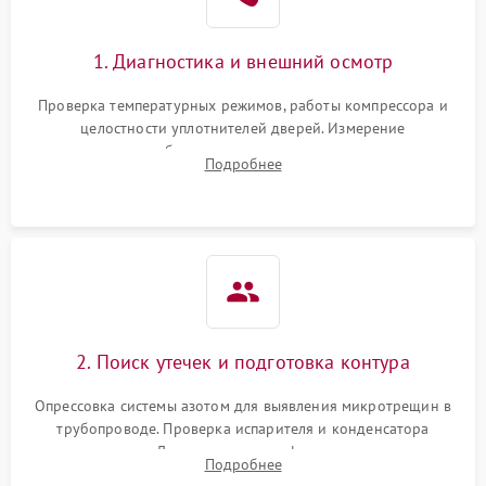
Сбой в работе инвертора
2100 ₽
Подробнее →
1. Диагностика и внешний осмотр
Запах горелого при
2000 ₽
Подробнее →
Проверка температурных режимов, работы компрессора и
работе
целостности уплотнителей дверей. Измерение
сопротивления обмоток мотора, проверка термостата и
Не включается
Подробнее
1000 ₽
Подробнее →
считывание кодов ошибок с электронного дисплея.
холодильник
Проблемы с системой
автоматической
1800 ₽
Подробнее →
разморозки
2. Поиск утечек и подготовка контура
Опрессовка системы азотом для выявления микротрещин в
трубопроводе. Проверка испарителя и конденсатора
течеискателем. Демонтаж старого фильтра-осушителя и
Подробнее
продувка капиллярной трубки для устранения засоров.