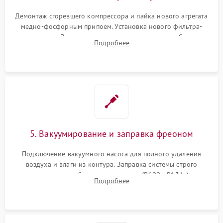
Демонтаж сгоревшего компрессора и пайка нового агрегата
медно-фосфорным припоем. Установка нового фильтра-
осушителя. Замена изношенных вентиляторов обдува,
Подробнее
сломанных заслонок или поврежденных дверных петель.
5. Вакуумирование и заправка фреоном
Подключение вакуумного насоса для полного удаления
воздуха и влаги из контура. Заправка системы строго
дозированным объемом хладагента (R600a, R134a) по
Подробнее
электронным весам. Контроль рабочего давления в системе.