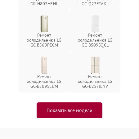
GR-H802HEHL
GC-Q22FTAKL
Ремонт
Ремонт
холодильника LG
холодильника LG
GC-B569PECM
GC-B509SQCL
Ремонт
Ремонт
холодильника LG
холодильника LG
GC-B509SEUM
GC-B257JEYV
Показать все модели