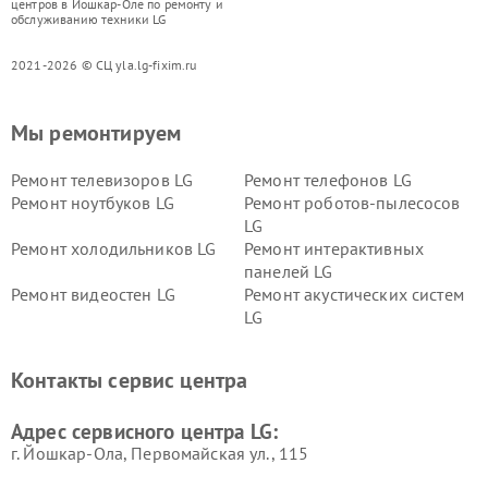
центров в Йошкар-Оле по ремонту и
обслуживанию техники LG
2021-2026 © СЦ yla.lg-fixim.ru
Мы ремонтируем
Ремонт телевизоров LG
Ремонт телефонов LG
Ремонт ноутбуков LG
Ремонт роботов-пылесосов
LG
Ремонт холодильников LG
Ремонт интерактивных
панелей LG
Ремонт видеостен LG
Ремонт акустических систем
LG
Ремонт портативных акустик
Ремонт камер
LG
видеонаблюдения LG
Контакты сервис центра
Ремонт морозильных камер
Ремонт вертикальных
LG
пылесосов LG
Адрес сервисного центра LG:
г. Йошкар-Ола, Первомайская ул., 115