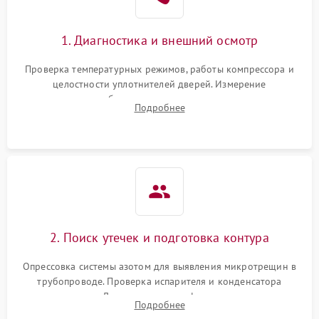
Сбой в работе инвертора
2100 ₽
Подробнее →
1. Диагностика и внешний осмотр
Запах горелого при
2000 ₽
Подробнее →
Проверка температурных режимов, работы компрессора и
работе
целостности уплотнителей дверей. Измерение
сопротивления обмоток мотора, проверка термостата и
Не включается
Подробнее
1000 ₽
Подробнее →
считывание кодов ошибок с электронного дисплея.
холодильник
Проблемы с системой
автоматической
1800 ₽
Подробнее →
разморозки
2. Поиск утечек и подготовка контура
Опрессовка системы азотом для выявления микротрещин в
трубопроводе. Проверка испарителя и конденсатора
течеискателем. Демонтаж старого фильтра-осушителя и
Подробнее
продувка капиллярной трубки для устранения засоров.