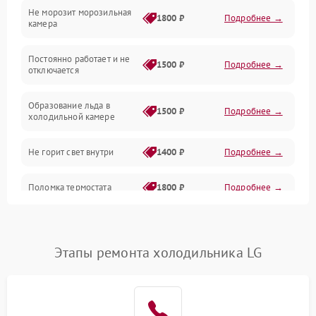
Не морозит морозильная
Дренаж
1800 ₽
Подробнее →
камера
Оттайка
Постоянно работает и не
1500 ₽
Подробнее →
отключается
Программное обеспечение
Образование льда в
1500 ₽
Подробнее →
холодильной камере
Не горит свет внутри
1400 ₽
Подробнее →
Поломка термостата
1800 ₽
Подробнее →
Не работает вентилятор
1800 ₽
Подробнее →
Этапы ремонта холодильника LG
Поломка системы No Frost
2600 ₽
Подробнее →
Образование конденсата
1800 ₽
Подробнее →
на стенках