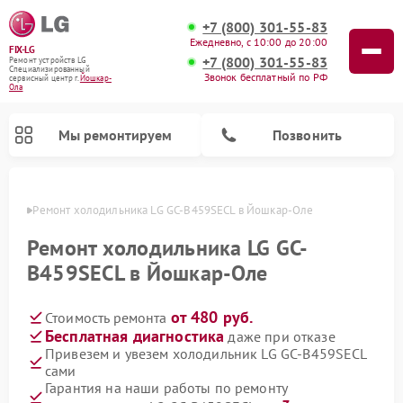
+7 (800) 301-55-83
Ежедневно, с 10:00 до 20:00
FIX-LG
+7 (800) 301-55-83
Ремонт устройств LG
Специализированный
Звонок бесплатный по РФ
cервисный центр г.
Йошкар-
Ола
Мы ремонтируем
Позвонить
р-Оле
Ремонт холодильника LG GC-B459SECL в Йошкар-Оле
Ремонт холодильника LG GC-
B459SECL в Йошкар-Оле
от 480 руб.
Стоимость ремонта
Бесплатная диагностика
даже при отказе
Привезем и увезем холодильник LG GC-B459SECL
сами
Ремонт камер видеонаблюдения LG
Ремонт вертикальных пылесосов LG
Ремонт интерактивных панелей LG
Ремонт портативных колонок LG
Ремонт домашних кинотеатров LG
Ремонт посудомоечных машин LG
Ремонт микроволновых печей LG
Ремонт портативных акустик LG
Ремонт музыкальных центров LG
Гарантия на наши работы по ремонту