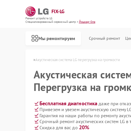
FIX-LG
Ремонт устройств LG
Специализированный cервисный центр г.
Йошкар-Ола
Мы ремонтируем
Срочный ремонт
Це
тем LG в Йошкар-Оле
Акустическая система LG перегрузка на громкости
Акустическая систе
Перегрузка на гром
Бесплатная диагностика
даже при отказ
Привезем и увезем акустическую систему L
Гарантия на наши работы по ремонту акуст
Срочный ремонт акустических систем LG в 
20%
Скидка для вас до
Ремонт роботов-пылесосов LG
Ремонт интерактивных панелей LG
Ремонт портативных акустик LG
Ремонт камер видеонаблюдения LG
Ремонт морозильных камер LG
Ремонт вертикальных пылесосов LG
Ремонт портативных колонок LG
Ремонт музыкальных центров LG
Ремонт домашних кинотеатров LG
Ремонт холодильных камер LG
Ремонт посудомоечных машин LG
Ремонт микроволновых печей LG