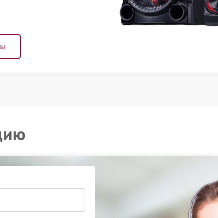
ны
цию